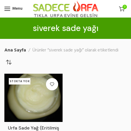
0
Menu
siverek sade yağı
Ana Sayfa
Ürünler “siverek sade yağı” olarak etiketlendi
STOKTA YOK
Urfa Sade Yağ (Eritilmiş