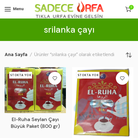
0
Menu
srilanka çayı
Ana Sayfa
Ürünler “srilanka çayı” olarak etiketlendi
STOKTA YOK
STOKTA YOK
El-Ruha Seylan Çayı
Büyük Paket (800 gr)