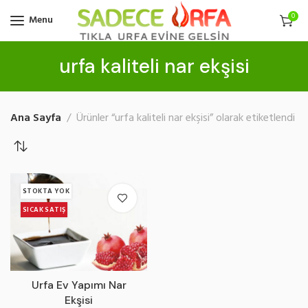
0
Menu
urfa kaliteli nar ekşisi
Ana Sayfa
Ürünler “urfa kaliteli nar ekşisi” olarak etiketlendi
STOKTA YOK
SICAK SATIŞ
Urfa Ev Yapımı Nar
Ekşisi