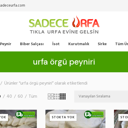
sadeceurfa.com
Peynir
Biber Salçası
İsot
Kurutmalık
Sirke
Tüm Ür
urfa örgü peyniri
Ürünler “urfa örgü peyniri” olarak etiketlendi
0
40
60
Tüm
YOK
STOKTA YOK
STO