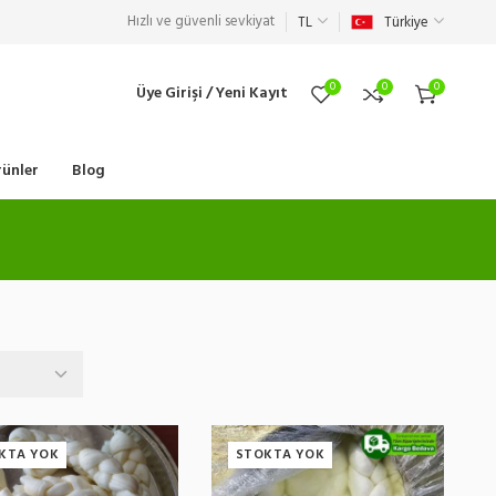
Hızlı ve güvenli sevkiyat
TL
Türkiye
0
0
0
Üye Girişi / Yeni Kayıt
ünler
Blog
KTA YOK
STOKTA YOK