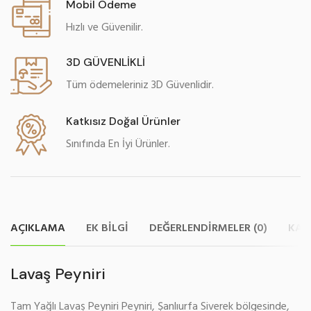
Mobil Ödeme
Hızlı ve Güvenilir.
3D GÜVENLİKLİ
Tüm ödemeleriniz 3D Güvenlidir.
Katkısız Doğal Ürünler
Sınıfında En İyi Ürünler.
AÇIKLAMA
EK BILGI
DEĞERLENDIRMELER (0)
KAR
Lavaş Peyniri
Tam Yağlı Lavaş Peyniri Peyniri, Şanlıurfa Siverek bölgesinde,