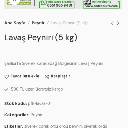
Ana Sayfa
Peynir
Lavaş Peyniri (5 kg)
Lavaş Peyniri (5 kg)
Şanlıurfa Siverek Karacadağ Bölgesinin Lavaş Peyniri
Favorilere ekle
Karşılaştır
500 TL üzeri ücretsiz kargo
Stok kodu:
pflr-lavas-01
Kategoriler:
Peynir
Etiketler:
siverek çörek otlu örgü peyniri
,
siverek örgü