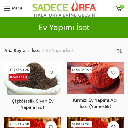
0
Menu
Ev Yapımı İsot
Ana Sayfa
İsot
Ev Yapımı İsot
STOKTA YOK
STOKTA YOK
SICAK SATIŞ
Kırmızı Ev Yapımı Acı
Çiğköftelik Siyah Ev
İsot (Yemeklik)
Yapımı İsot
STOKTA YOK
STOKTA YOK