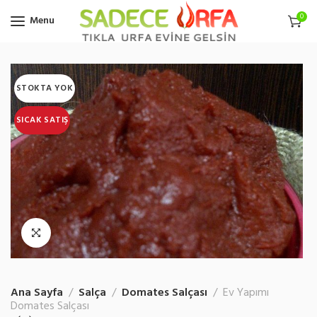
0
Menu
STOKTA YOK
SICAK SATIŞ
Ana Sayfa
Salça
Domates Salçası
Ev Yapımı
Domates Salçası