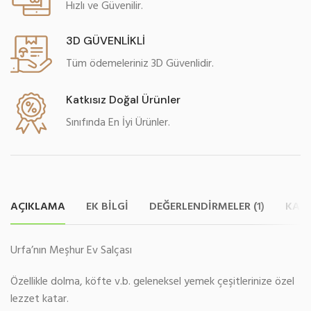
Hızlı ve Güvenilir.
3D GÜVENLİKLİ
Tüm ödemeleriniz 3D Güvenlidir.
Katkısız Doğal Ürünler
Sınıfında En İyi Ürünler.
AÇIKLAMA
EK BILGI
DEĞERLENDIRMELER (1)
KARG
Urfa’nın Meşhur Ev Salçası
Özellikle dolma, köfte v.b. geleneksel yemek çeşitlerinize özel
lezzet katar.