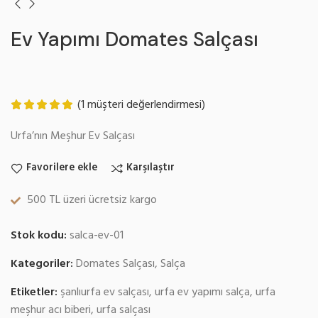
Ev Yapımı Domates Salçası
(
1
müşteri değerlendirmesi)
Urfa’nın Meşhur Ev Salçası
Favorilere ekle
Karşılaştır
500 TL üzeri ücretsiz kargo
Stok kodu:
salca-ev-01
Kategoriler:
Domates Salçası
,
Salça
Etiketler:
şanlıurfa ev salçası
,
urfa ev yapımı salça
,
urfa
meşhur acı biberi
,
urfa salçası