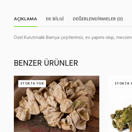
AÇIKLAMA
EK BILGI
DEĞERLENDIRMELER (0)
Özel Kurutmalık Bamya çeşitlerimiz, ev yapımı olup, mevsimi
BENZER ÜRÜNLER
STOKTA YOK
STOKTA 