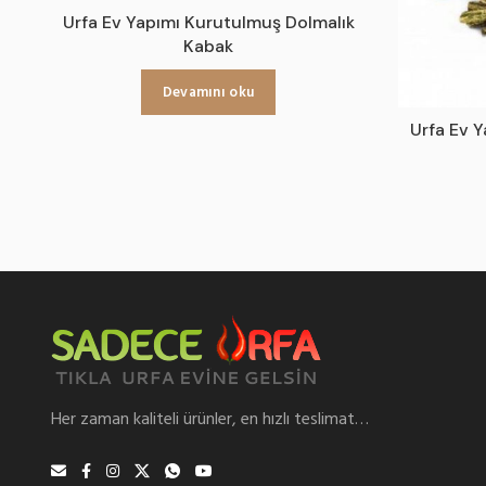
Urfa Ev Yapımı Kurutulmuş Dolmalık
Kabak
Devamını oku
Urfa Ev 
Her zaman kaliteli ürünler, en hızlı teslimat…