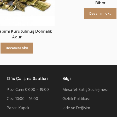
Biber
Devamını oku
Yapımı Kurutulmuş Dolmalık
Acur
Devamını oku
Ofis Çalışma Saatleri
Bilgi
Pts- Cum: 08:00 – 19:00
Mesafeli Satış Sözleşmesi
Ctsi: 10:00 – 16:00
Gizlilik Politikası
Pazar: Kapalı
İade ve Değişim