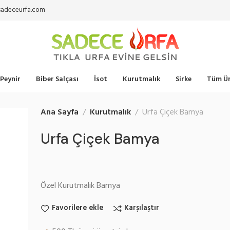
sadeceurfa.com
Peynir
Biber Salçası
İsot
Kurutmalık
Sirke
Tüm Ür
Ana Sayfa
Kurutmalık
Urfa Çiçek Bamya
Urfa Çiçek Bamya
Özel Kurutmalık Bamya
Favorilere ekle
Karşılaştır