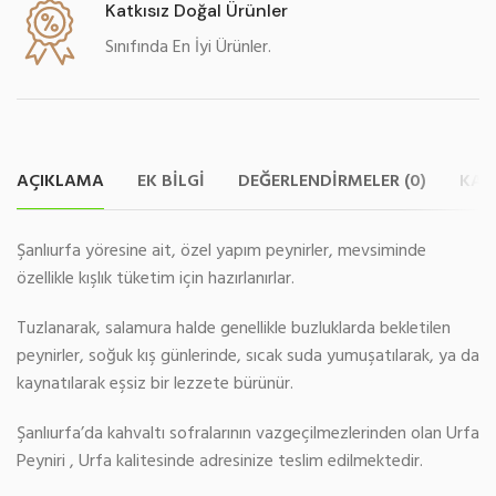
Katkısız Doğal Ürünler
Sınıfında En İyi Ürünler.
AÇIKLAMA
EK BILGI
DEĞERLENDIRMELER (0)
KAR
Şanlıurfa yöresine ait, özel yapım peynirler, mevsiminde
özellikle kışlık tüketim için hazırlanırlar.
Tuzlanarak, salamura halde genellikle buzluklarda bekletilen
peynirler, soğuk kış günlerinde, sıcak suda yumuşatılarak, ya da
kaynatılarak eşsiz bir lezzete bürünür.
Şanlıurfa’da kahvaltı sofralarının vazgeçilmezlerinden olan Urfa
Peyniri , Urfa kalitesinde adresinize teslim edilmektedir.