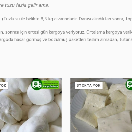
ye tuzu fazla gelir ama.
(Tuzlu su ile birlikte 8,5 kg civarındadır. Darası alındıktan sonra, t
gün, sonrası için ertesi gün kargoya veriyoruz. Ortalama kargoya veril
Kargoda hasar görmüş ve bozulmuş paketleri teslim almadan, tutanak
YOK
STOKTA YOK