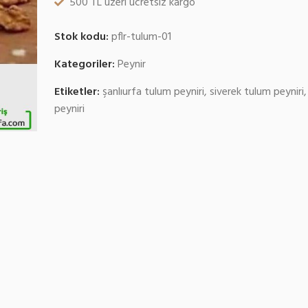
500 TL üzeri ücretsiz kargo
Stok kodu:
pflr-tulum-01
Kategoriler:
Peynir
Etiketler:
şanlıurfa tulum peyniri
,
siverek tulum peyniri
peyniri