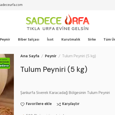
sadeceurfa.com
Peynir
Biber Salçası
İsot
Kurutmalık
Sirke
Tüm Ür
Ana Sayfa
Peynir
Tulum Peyniri (5 kg)
Tulum Peyniri (5 kg)
Şanlıurfa Siverek Karacadağ Bölgesinin Tulum Peyniri
Favorilere ekle
Karşılaştır