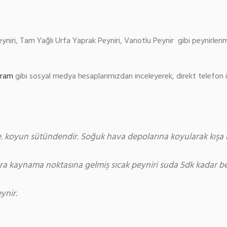
eyniri, Tam Yağlı Urfa Yaprak Peyniri, Vanotlu Peynir gibi peynirleri
gram
gibi sosyal medya hesaplarımızdan inceleyerek, direkt telefon 
koyun sütündendir. Soğuk hava depolarına koyularak kışa kada
onra kaynama noktasına gelmiş sıcak peyniri suda 5dk kadar b
eynir.