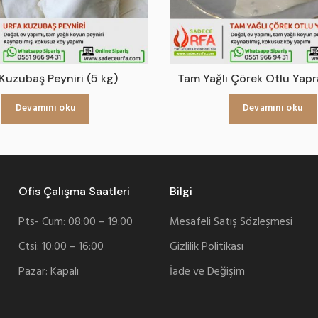
Kuzubaş Peyniri (5 kg)
Tam Yağlı Çörek Otlu Yapr
Devamını oku
Devamını oku
Ofis Çalışma Saatleri
Bilgi
Pts- Cum: 08:00 – 19:00
Mesafeli Satış Sözleşmesi
Ctsi: 10:00 – 16:00
Gizlilik Politikası
Pazar: Kapalı
İade ve Değişim