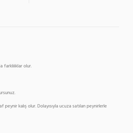
arklılıklar olur.
ursunuz.
f peynir kalış olur. Dolayısıyla ucuza satılan peynirlerle