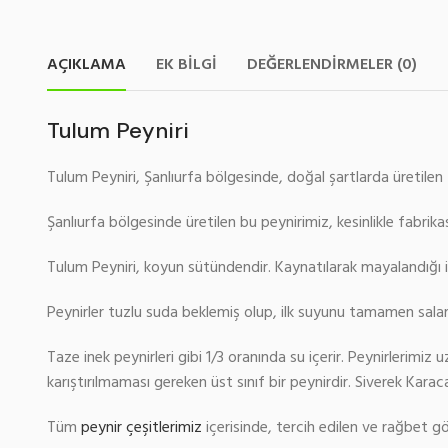
AÇIKLAMA
EK BILGI
DEĞERLENDIRMELER (0)
Tulum Peyniri
Tulum Peyniri, Şanlıurfa bölgesinde, doğal şartlarda üretilen 
Şanlıurfa bölgesinde üretilen bu peynirimiz, kesinlikle fabrika
Tulum Peyniri, koyun sütündendir. Kaynatılarak mayalandığı i
Peynirler tuzlu suda beklemiş olup, ilk suyunu tamamen salar
Taze inek peynirleri gibi 1/3 oranında su içerir. Peynirlerimiz
karıştırılmaması gereken üst sınıf bir peynirdir. Siverek Karac
Tüm
peynir çeşitlerimiz
içerisinde, tercih edilen ve rağbet gös