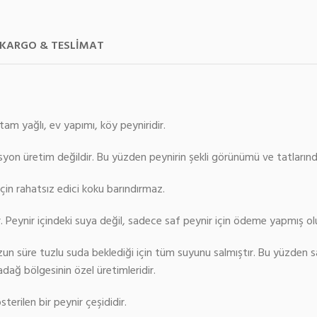
KARGO & TESLIMAT
tam yağlı, ev yapımı, köy peyniridir.
syon üretim değildir. Bu yüzden peynirin şekli görünümü ve tatlarında f
çin rahatsız edici koku barındırmaz.
. Peynir içindeki suya değil, sadece saf peynir için ödeme yapmış ol
 uzun süre tuzlu suda beklediği için tüm suyunu salmıştır. Bu yüzden sa
adağ bölgesinin özel üretimleridir.
terilen bir peynir çeşididir.